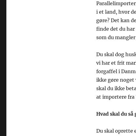
Parallelimporter
i et land, hvor d
gøre? Det kan det
finde det du har 
som du mangler,
Du skal dog husk
vi har et frit m
forgaffel i Danma
ikke gøre noget 
skal du ikke bet
at importere fra
Hvad skal du så 
Du skal oprette 