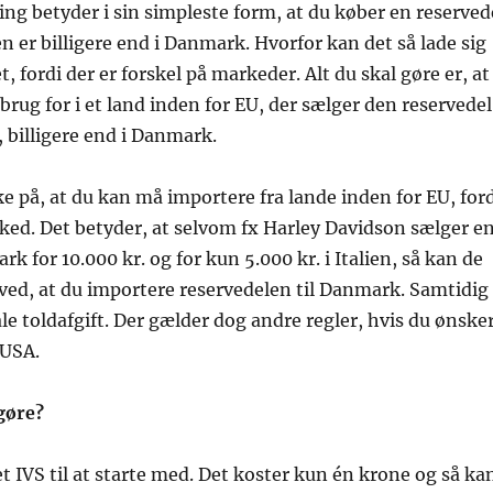
ing betyder i sin simpleste form, at du køber en reserved
en er billigere end i Danmark. Hvorfor kan det så lade sig
, fordi der er forskel på markeder. Alt du skal gøre er, at
brug for i et land inden for EU, der sælger den reservedel
 billigere end i Danmark.
e på, at du kan må importere fra lande inden for EU, ford
arked. Det betyder, at selvom fx Harley Davidson sælger e
rk for 10.000 kr. og for kun 5.000 kr. i Italien, så kan de
ved, at du importere reservedelen til Danmark. Samtidig
ale toldafgift. Der gælder dog andre regler, hvis du ønske
 USA.
gøre?
et IVS til at starte med. Det koster kun én krone og så ka