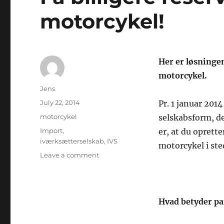
motorcykel!
Her er løsningen
motorcykel.
Author
Jens
Posted
July 22, 2014
Pr. 1 januar 2014
on
Categories
motorcykel
selskabsform, de
Tags
Import
,
er, at du oprette
iværksætterselskab
,
IVS
motorcykel i ste
on
Leave a comment
Få
billigere
reservedele
til
Hvad betyder pa
din
motorcykel!